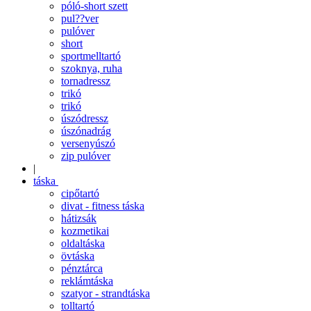
póló-short szett
pul??ver
pulóver
short
sportmelltartó
szoknya, ruha
tornadressz
trikó
trikó
úszódressz
úszónadrág
versenyúszó
zip pulóver
|
táska
cipőtartó
divat - fitness táska
hátizsák
kozmetikai
oldaltáska
övtáska
pénztárca
reklámtáska
szatyor - strandtáska
tolltartó