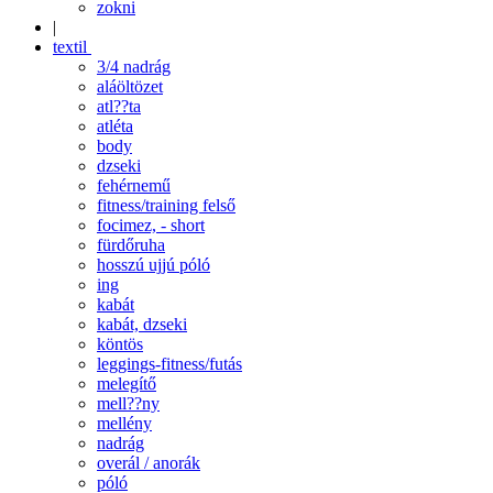
zokni
|
textil
3/4 nadrág
aláöltözet
atl??ta
atléta
body
dzseki
fehérnemű
fitness/training felső
focimez, - short
fürdőruha
hosszú ujjú póló
ing
kabát
kabát, dzseki
köntös
leggings-fitness/futás
melegítő
mell??ny
mellény
nadrág
overál / anorák
póló