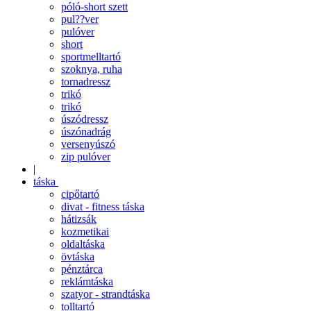
póló-short szett
pul??ver
pulóver
short
sportmelltartó
szoknya, ruha
tornadressz
trikó
trikó
úszódressz
úszónadrág
versenyúszó
zip pulóver
|
táska
cipőtartó
divat - fitness táska
hátizsák
kozmetikai
oldaltáska
övtáska
pénztárca
reklámtáska
szatyor - strandtáska
tolltartó