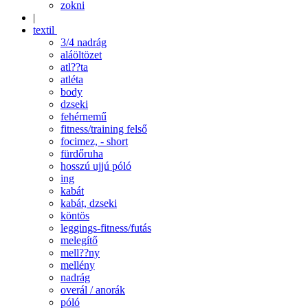
zokni
|
textil
3/4 nadrág
aláöltözet
atl??ta
atléta
body
dzseki
fehérnemű
fitness/training felső
focimez, - short
fürdőruha
hosszú ujjú póló
ing
kabát
kabát, dzseki
köntös
leggings-fitness/futás
melegítő
mell??ny
mellény
nadrág
overál / anorák
póló