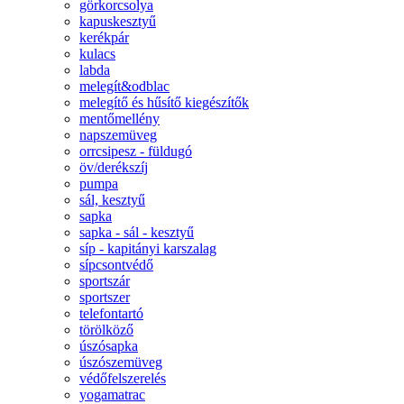
görkorcsolya
kapuskesztyű
kerékpár
kulacs
labda
melegít&odblac
melegítő és hűsítő kiegészítők
mentőmellény
napszemüveg
orrcsipesz - füldugó
öv/derékszíj
pumpa
sál, kesztyű
sapka
sapka - sál - kesztyű
síp - kapitányi karszalag
sípcsontvédő
sportszár
sportszer
telefontartó
törölköző
úszósapka
úszószemüveg
védőfelszerelés
yogamatrac