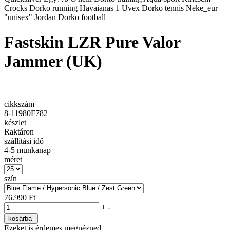
Crocks
Dorko running
Havaianas
1
Uvex
Dorko tennis
Neke_eur
"unisex"
Jordan
Dorko football
Fastskin LZR Pure Valor
Jammer (UK)
cikkszám
8-11980F782
készlet
Raktáron
szállítási idő
4-5 munkanap
méret
szín
76.990
Ft
+
-
kosárba
Ezeket is érdemes megnézned