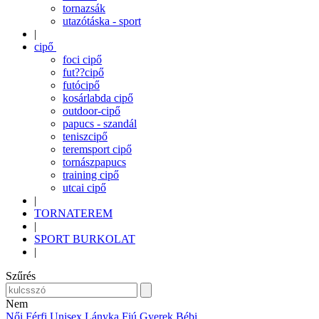
tornazsák
utazótáska - sport
|
cipő
foci cipő
fut??cipő
futócipő
kosárlabda cipő
outdoor-cipő
papucs - szandál
teniszcipő
teremsport cipő
tornászpapucs
training cipő
utcai cipő
|
TORNATEREM
|
SPORT BURKOLAT
|
Szűrés
Nem
Női
Férfi
Unisex
Lányka
Fiú
Gyerek
Bébi