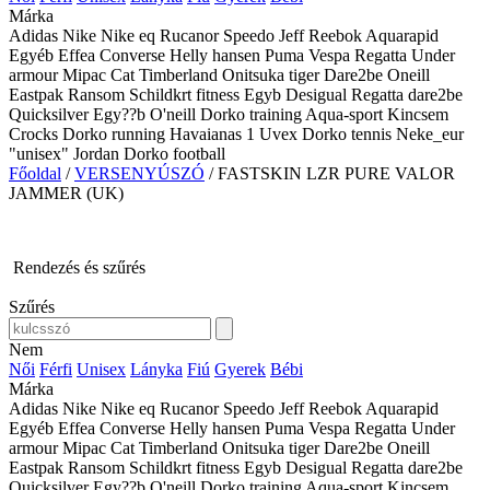
Márka
Adidas
Nike
Nike eq
Rucanor
Speedo
Jeff
Reebok
Aquarapid
Egyéb
Effea
Converse
Helly hansen
Puma
Vespa
Regatta
Under
armour
Mipac
Cat
Timberland
Onitsuka tiger
Dare2be
Oneill
Eastpak
Ransom
Schildkrt fitness
Egyb
Desigual
Regatta dare2be
Quicksilver
Egy??b
O'neill
Dorko training
Aqua-sport
Kincsem
Crocks
Dorko running
Havaianas
1
Uvex
Dorko tennis
Neke_eur
"unisex"
Jordan
Dorko football
Főoldal
/
VERSENYÚSZÓ
/
FASTSKIN LZR PURE VALOR
JAMMER (UK)
Rendezés és szűrés
Szűrés
Nem
Női
Férfi
Unisex
Lányka
Fiú
Gyerek
Bébi
Márka
Adidas
Nike
Nike eq
Rucanor
Speedo
Jeff
Reebok
Aquarapid
Egyéb
Effea
Converse
Helly hansen
Puma
Vespa
Regatta
Under
armour
Mipac
Cat
Timberland
Onitsuka tiger
Dare2be
Oneill
Eastpak
Ransom
Schildkrt fitness
Egyb
Desigual
Regatta dare2be
Quicksilver
Egy??b
O'neill
Dorko training
Aqua-sport
Kincsem