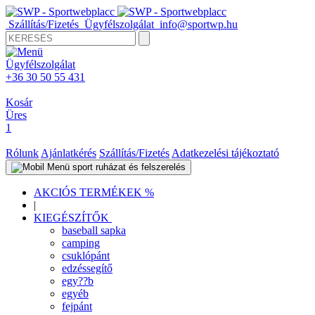
Szállítás/Fizetés
Ügyfélszolgálat
info@sportwp.hu
Ügyfélszolgálat
+36 30 50 55 431
Kosár
Üres
1
Rólunk
Ajánlatkérés
Szállítás/Fizetés
Adatkezelési tájékoztató
sport ruházat és felszerelés
AKCIÓS TERMÉKEK %
|
KIEGÉSZÍTŐK
baseball sapka
camping
csuklópánt
edzéssegítő
egy??b
egyéb
fejpánt